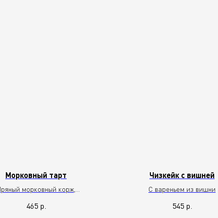
Морковный тарт
Чизкейк с вишней
Пряный морковный корж,
С вареньем из вишни
ливочно-ванильный крем,
465
р.
545
р.
апельсиновая цедра