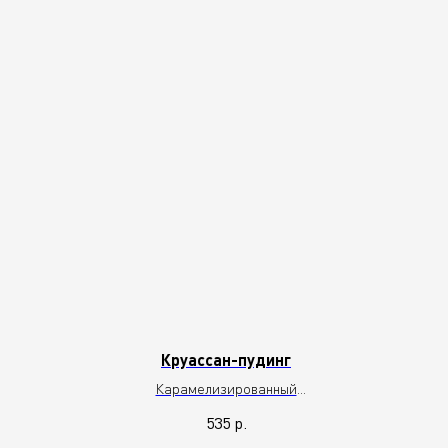
Круассан-пудинг
Карамелизированный
круассан, ванильный крем,
535
р.
соленая карамель, фундук