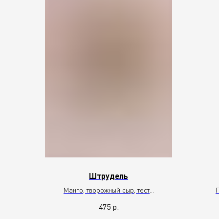
Штрудель
Манго, творожный сыр, тесто
Фило, мороженое, карамель
с
475
р.