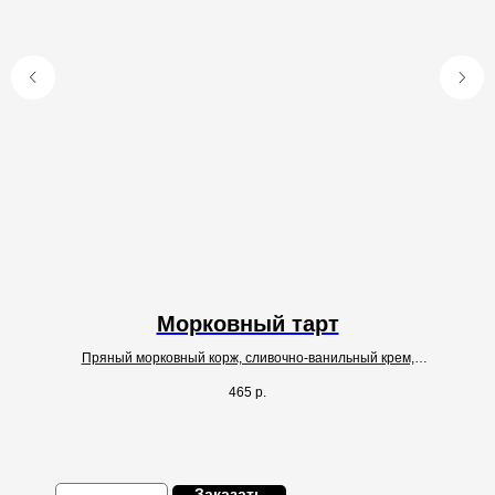
Морковный тарт
Пряный морковный корж, сливочно-ванильный крем,
апельсиновая цедра
465
р.
Заказать